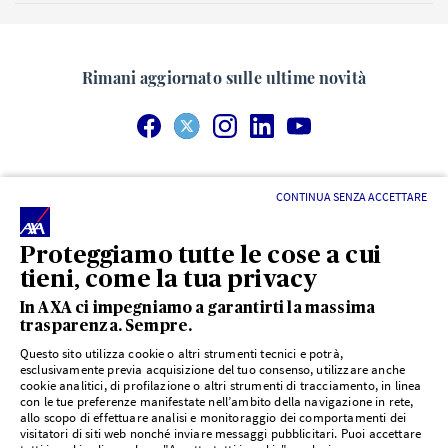
Rimani aggiornato sulle ultime novità
*Rateazione mensile indicativa di premio con pagamento su
CONTINUA SENZA ACCETTARE
base annuale.
Messaggio pubblicitario di AXA Assicurazioni. La garanzia
Proteggiamo tutte le cose a cui
Assistenza 360 di Protezione Salute è un prodotto di AXA
tieni, come la tua privacy
Assicurazioni S.p.A. Prima della sottoscrizione leggere il set
In AXA ci impegniamo a garantirti la massima
informativo disponibile su
www.axa.it/assicurazione-
trasparenza. Sempre.
assistenza-360
o nelle Agenzie AXA. Per esercitare il diritto di
Questo sito utilizza cookie o altri strumenti tecnici e potrà,
recesso
clicca qui
.
Indietro
esclusivamente previa acquisizione del tuo consenso, utilizzare anche
cookie analitici, di profilazione o altri strumenti di tracciamento, in linea
con le tue preferenze manifestate nell’ambito della navigazione in rete,
Dichiarazione di accessibilità
allo scopo di effettuare analisi e monitoraggio dei comportamenti dei
visitatori di siti web nonché inviare messaggi pubblicitari. Puoi accettare
Cookie Policy