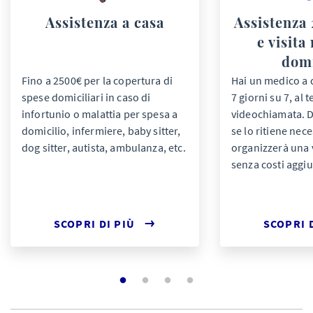
Assistenza a casa
Assistenza 
e visita
domi
Fino a 2500€ per la copertura di
Hai un medico a 
spese domiciliari in caso di
7 giorni su 7, al 
infortunio o malattia per spesa a
videochiamata. D
domicilio, infermiere, baby sitter,
se lo ritiene nec
dog sitter, autista, ambulanza, etc.
organizzerà una v
senza costi aggiu
SCOPRI DI PIÙ
SCOPRI 