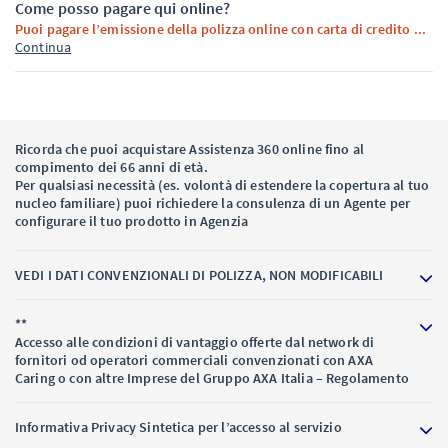
Come posso pagare qui online?
Puoi pagare l’emissione della polizza online con carta di credito ...
Continua
Ricorda che puoi acquistare Assistenza 360 online fino al
compimento dei 66 anni di età.
Per qualsiasi necessità (es. volontà di estendere la copertura al tuo
nucleo familiare) puoi richiedere la consulenza di un Agente per
configurare il tuo prodotto in Agenzia
VEDI I DATI CONVENZIONALI DI POLIZZA, NON MODIFICABILI
**
Accesso alle condizioni di vantaggio offerte dal network di
fornitori od operatori commerciali convenzionati con AXA
Caring o con altre Imprese del Gruppo AXA Italia – Regolamento
Informativa Privacy Sintetica per l’accesso al servizio