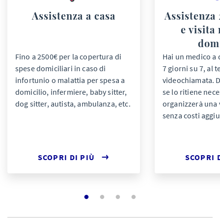
Assistenza a casa
Assistenza 
e visita
domi
Fino a 2500€ per la copertura di
Hai un medico a 
spese domiciliari in caso di
7 giorni su 7, al 
infortunio o malattia per spesa a
videochiamata. D
domicilio, infermiere, baby sitter,
se lo ritiene nec
dog sitter, autista, ambulanza, etc.
organizzerà una v
senza costi aggiu
SCOPRI DI PIÙ
SCOPRI 