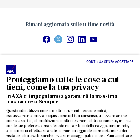
Rimani aggiornato sulle ultime novità
*Rateazione mensile indicativa di premio con pagamento su
CONTINUA SENZA ACCETTARE
base annuale.
Messaggio pubblicitario di AXA Assicurazioni. La garanzia
Proteggiamo tutte le cose a cui
Assistenza 360 di Protezione Salute è un prodotto di AXA
tieni, come la tua privacy
Assicurazioni S.p.A. Prima della sottoscrizione leggere il set
In AXA ci impegniamo a garantirti la massima
informativo disponibile su
www.axa.it/assicurazione-
trasparenza. Sempre.
assistenza-360
o nelle Agenzie AXA. Per esercitare il diritto di
Questo sito utilizza cookie o altri strumenti tecnici e potrà,
recesso
clicca qui
.
Indietro
esclusivamente previa acquisizione del tuo consenso, utilizzare anche
cookie analitici, di profilazione o altri strumenti di tracciamento, in linea
con le tue preferenze manifestate nell’ambito della navigazione in rete,
Dichiarazione di accessibilità
allo scopo di effettuare analisi e monitoraggio dei comportamenti dei
visitatori di siti web nonché inviare messaggi pubblicitari. Puoi accettare
Cookie Policy