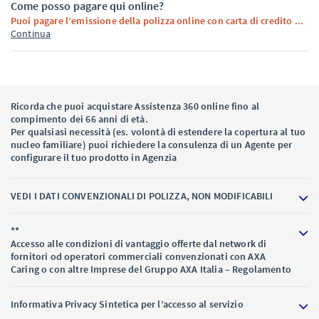
Come posso pagare qui online?
Puoi pagare l’emissione della polizza online con carta di credito ...
Continua
Ricorda che puoi acquistare Assistenza 360 online fino al
compimento dei 66 anni di età.
Per qualsiasi necessità (es. volontà di estendere la copertura al tuo
nucleo familiare) puoi richiedere la consulenza di un Agente per
configurare il tuo prodotto in Agenzia
VEDI I DATI CONVENZIONALI DI POLIZZA, NON MODIFICABILI
**
Accesso alle condizioni di vantaggio offerte dal network di
fornitori od operatori commerciali convenzionati con AXA
Caring o con altre Imprese del Gruppo AXA Italia – Regolamento
Informativa Privacy Sintetica per l’accesso al servizio